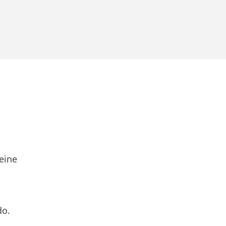
eine
do.