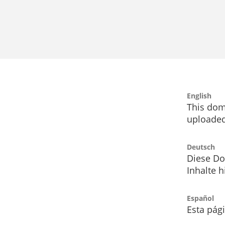
English
This dom
uploaded
Deutsch
Diese Do
Inhalte h
Español
Esta pág